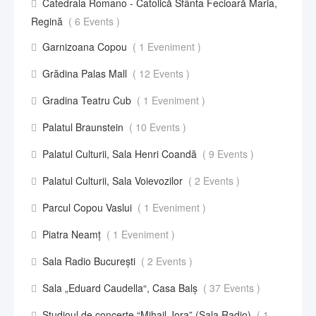
Catedrala Romano - Catolică Sfânta Fecioară Maria,
Regină
( 6 Events )
Garnizoana Copou
( 1 Eveniment )
Grădina Palas Mall
( 12 Events )
Gradina Teatru Cub
( 1 Eveniment )
Palatul Braunstein
( 10 Events )
Palatul Culturii, Sala Henri Coandă
( 9 Events )
Palatul Culturii, Sala Voievozilor
( 2 Events )
Parcul Copou Vaslui
( 1 Eveniment )
Piatra Neamț
( 1 Eveniment )
Sala Radio București
( 2 Events )
Sala „Eduard Caudella“, Casa Balş
( 37 Events )
Studioul de concerte “Mihail Jora” (Sala Radio)
( 1