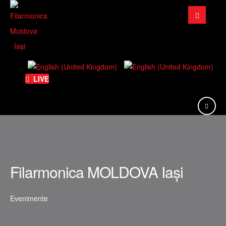
Căutare
...
LIVE
Filarmonica MOLDOVA Iași
Evenimente