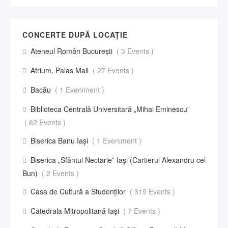
CONCERTE DUPĂ LOCAȚIE
Ateneul Român București
( 3 Events )
Atrium, Palas Mall
( 27 Events )
Bacău
( 1 Eveniment )
Biblioteca Centrală Universitară „Mihai Eminescu”
( 62 Events )
Biserica Banu Iași
( 1 Eveniment )
Biserica „Sfântul Nectarie” Iaşi (Cartierul Alexandru cel
Bun)
( 2 Events )
Casa de Cultură a Studenților
( 319 Events )
Catedrala Mitropolitană Iași
( 7 Events )