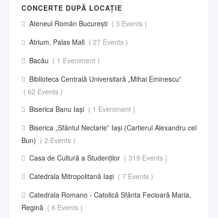
CONCERTE DUPĂ LOCAȚIE
Ateneul Român București
( 3 Events )
Atrium, Palas Mall
( 27 Events )
Bacău
( 1 Eveniment )
Biblioteca Centrală Universitară „Mihai Eminescu”
( 62 Events )
Biserica Banu Iași
( 1 Eveniment )
Biserica „Sfântul Nectarie” Iaşi (Cartierul Alexandru cel
Bun)
( 2 Events )
Casa de Cultură a Studenților
( 319 Events )
Catedrala Mitropolitană Iași
( 7 Events )
Catedrala Romano - Catolică Sfânta Fecioară Maria,
Regină
( 6 Events )