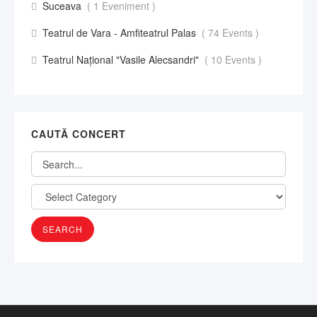
Suceava
( 1 Eveniment )
Teatrul de Vara - Amfiteatrul Palas
( 74 Events )
Teatrul Național "Vasile Alecsandri"
( 10 Events )
CAUTĂ CONCERT