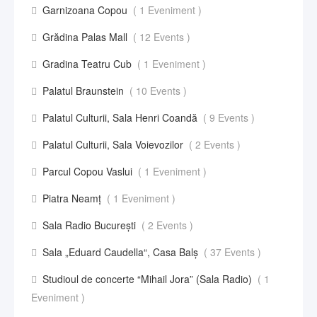
Garnizoana Copou
( 1 Eveniment )
Grădina Palas Mall
( 12 Events )
Gradina Teatru Cub
( 1 Eveniment )
Palatul Braunstein
( 10 Events )
Palatul Culturii, Sala Henri Coandă
( 9 Events )
Palatul Culturii, Sala Voievozilor
( 2 Events )
Parcul Copou Vaslui
( 1 Eveniment )
Piatra Neamț
( 1 Eveniment )
Sala Radio București
( 2 Events )
Sala „Eduard Caudella“, Casa Balş
( 37 Events )
Studioul de concerte “Mihail Jora” (Sala Radio)
( 1
Eveniment )