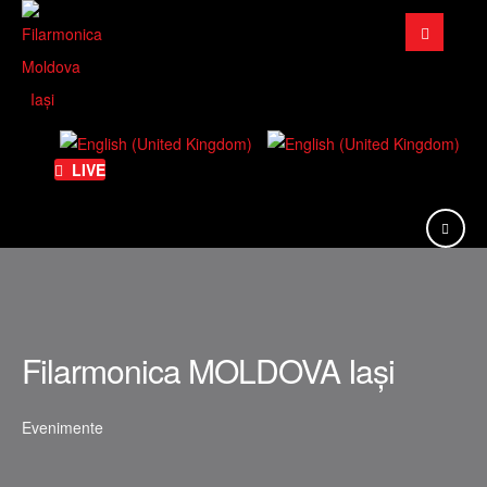
Căutare
...
LIVE
Filarmonica MOLDOVA Iași
Evenimente