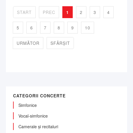
START
PREC
1
2
3
4
5
6
7
8
9
10
URMĂTOR
SFÂRȘIT
CATEGORII CONCERTE
Simfonice
Vocal-simfonice
Camerale și recitaluri