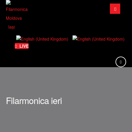
Căutare
...
LIVE
Filarmonica ieri