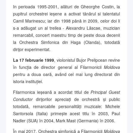
In perioada 1995-2001, alături de Gheorghe Costin, la
pupitrul orchestrei ieșene a activat tânărul si talentatul
Camil Marinescu; iar din 1998 până in 2009, celor doi li
s-a adăugat un al treilea - Alexandru Lăscae, muzician
remarcabil, concert maestru timp de peste doua decenii
la Orchestra Simfonica din Haga (Olanda), totodată
dirijor experimentat.
La 17 februarie 1999
, violonistul Bujor Prelipcean revine
în funcția de director general al Filarmonicii
Moldova
pentru a doua oară, având cel mai lung directorat din
istoria instituției.
Filarmonica ieșeană a acordat titlul de
Principal Guest
Conductor
dirijorilor apreciați de orchestră și public
totodată, remarcabile personalități muzicale: Michele
Santorsola (Italia) primește acest titlu în 2003, Paul
Nadler (SUA) în 2004, Mark Mast (Germania) în 2006.
În mai 2017, Orchestra simfonică a Filarmonicii
Moldova