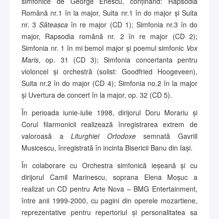
simfonice de George Enescu, conținând: Rapsodia
Română nr.1 în la major, Suita nr.1 în do major și Suita
nr. 3
Săteasca
în re major (CD 1); Simfonia nr.3 în do
major, Rapsodia română nr. 2 în re major (CD 2);
Simfonia nr. 1 în mi bemol major și poemul simfonic
Vox
Maris
, op. 31 (CD 3); Simfonia concertanta pentru
violoncel și orchestră (solist: Goodfried Hoogeveen),
Suita nr.2 în do major (CD 4); Simfonia no.2 în la major
și Uvertura de concert în la major, op. 32 (CD 5).
În perioada iunie-iulie 1998, dirijorul Doru Morariu și
Corul filarmonicii realizează înregistrarea extrem de
valoroasă a
Liturghiei Ortodoxe
semnată Gavriil
Musicescu, înregistrată în incinta Bisericii Banu din Iași.
În colaborare cu Orchestra simfonică ieșeană și cu
dirijorul Camil Marinescu, soprana Elena Moșuc a
realizat un CD pentru Arte Nova – BMG Entertainment,
între anii 1999-2000, cu pagini din operele mozartiene,
reprezentative pentru repertoriul și personalitatea sa