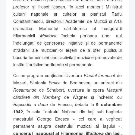
profesor și filosof ieșean, în acel moment Ministrul
culturii naționale și cultelor și pianistul Radu
Constantinescu, directorul Academiei de Muzică și Artă
dramatică. Momentul sărbătoresc al inaugurării
Filarmonicii
Moldova
încheia perioada unor ani
îndelungați de generoase inițiative și de permanente
strădanii ale muzicienilor ieșeni de a oferi publicului
bucuria temeiniciei unor activități muzicale promovate de
instituții artistice pertinente și permanente.
Cu un program conținând Uvertura
Flautul fermecat
de
Mozart, Simfonia
Eroica
de Beethoven, un antract din
Rosamunde
de Schubert, uvertura la opera
Maeștrii
cântăreți din Nürnberg
de Wagner și încheind cu
Rapsodia a doua
de Enescu, debuta la
9 octombrie
1942
, în sala Teatrului Național din Iași sub bagheta
maestrului George Enescu - cel care a vegheat
permanent asupra destinului muzical al Iașului -,
concertul inaugural al Filarmonicii
Moldova
din Iași.