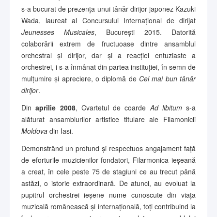
s-a bucurat de prezența unui tânăr dirijor japonez Kazuki
Wada, laureat al Concursului Internațional de dirijat
Jeunesses Musicales
, București 2015. Datorită
colaborării extrem de fructuoase dintre ansamblul
orchestral și dirijor, dar și a reacției entuziaste a
orchestrei, i s-a înmânat din partea instituției, în semn de
mulțumire și apreciere, o diplomă de
Cel mai bun tânăr
dirijor
.
Din
aprilie 2008
, Cvartetul de coarde
Ad libitum
s-a
alăturat ansamblurilor artistice titulare ale Filamonicii
Moldova
din Iasi.
Demonstrând un profund și respectuos angajament față
de eforturile muzicienilor fondatori, Filarmonica ieșeană
a creat, în cele peste 75 de stagiuni ce au trecut până
astăzi, o istorie extraordinară. De atunci, au evoluat la
pupitrul orchestrei ieșene nume cunoscute din viața
muzicală românească și internațională, toți contribuind la