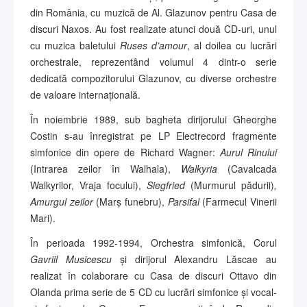
din România, cu muzică de Al. Glazunov pentru Casa de
discuri Naxos. Au fost realizate atunci două CD-uri, unul
cu muzica baletului
Ruses d’amour
, al doilea cu lucrări
orchestrale, reprezentând volumul 4 dintr-o serie
dedicată compozitorului Glazunov, cu diverse orchestre
de valoare internațională.
În noiembrie 1989, sub bagheta dirijorului Gheorghe
Costin s-au înregistrat pe LP Electrecord fragmente
simfonice din opere de Richard Wagner:
Aurul Rinului
(Intrarea zeilor în Walhala),
Walkyria
(Cavalcada
Walkyrilor, Vraja focului),
Siegfried
(Murmurul pădurii)
,
Amurgul zeilor
(Marș funebru),
Parsifal
(Farmecul Vinerii
Mari).
În perioada 1992-1994, Orchestra simfonică, Corul
Gavriil Musicescu
și dirijorul Alexandru Lăscae au
realizat în colaborare cu Casa de discuri Ottavo din
Olanda prima serie de 5 CD cu lucrări simfonice și vocal-