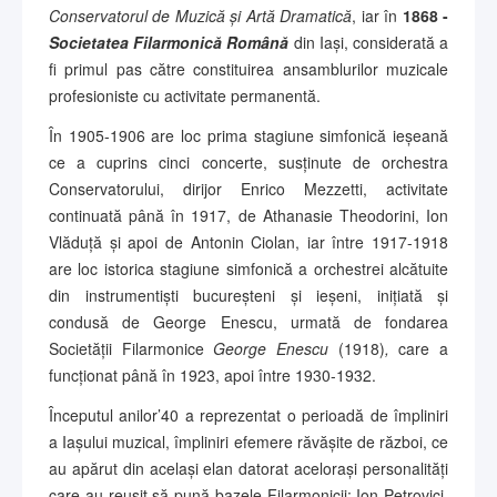
Conservatorul de Muzică și Artă Dramatică
, iar în
1868 -
Societatea Filarmonică Română
din Iași, considerată a
fi primul pas către constituirea ansamblurilor muzicale
profesioniste cu activitate permanentă.
În 1905-1906 are loc prima stagiune simfonică ieșeană
ce a cuprins cinci concerte, susținute de orchestra
Conservatorului, dirijor Enrico Mezzetti, activitate
continuată până în 1917, de Athanasie Theodorini, Ion
Vlăduță și apoi de Antonin Ciolan, iar între 1917-1918
are loc istorica stagiune simfonică a orchestrei alcătuite
din instrumentiști bucureșteni și ieșeni, inițiată și
condusă de George Enescu, urmată de fondarea
Societății Filarmonice
George Enescu
(1918)
,
care a
funcționat până în 1923, apoi între 1930-1932.
Începutul anilor’40 a reprezentat o perioadă de împliniri
a Iașului muzical, împliniri efemere răvășite de război, ce
au apărut din același elan datorat acelorași personalități
care au reușit să pună bazele Filarmonicii: Ion Petrovici,