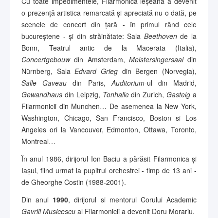
Cu toate impedimentele, Filarmonica ieșeană a devenit
o prezență artistica remarcată și apreciată nu o dată, pe
scenele de concert din țară - în primul rând cele
bucureștene - și din străinătate: Sala
Beethoven
de la
Bonn, Teatrul antic de la Macerata (Italia),
Concertgebouw
din Amsterdam,
Meistersingersaal
din
Nürnberg, Sala
Edvard Grieg
din Bergen (Norvegia),
Salle Gaveau
din Paris,
Auditorium
-ul din Madrid,
Gewandhaus
din Leipzig,
Tonhalle
din Zurich,
Gasteig
a
Filarmonicii din Munchen… De asemenea la New York,
Washington, Chicago, San Francisco, Boston si Los
Angeles ori la Vancouver, Edmonton, Ottawa, Toronto,
Montreal…
În anul 1986, dirijorul Ion Baciu a părăsit Filarmonica și
Iașul, fiind urmat la pupitrul orchestrei - timp de 13 ani -
de Gheorghe Costin (1988-2001).
Din anul
1990
, dirijorul si mentorul Corului Academic
Gavriil Musicescu
al Filarmonicii a devenit Doru Morariu.