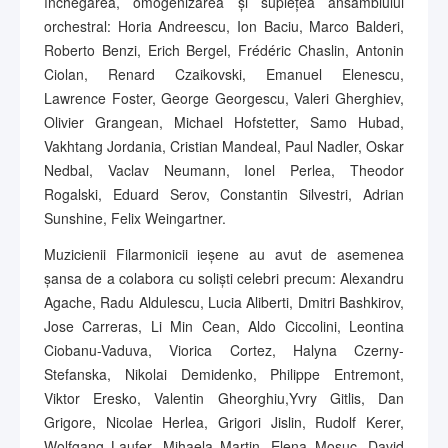
închegarea, omogenizarea și suplețea ansamblului
orchestral: Horia Andreescu, Ion Baciu, Marco Balderi,
Roberto Benzi, Erich Bergel, Frédéric Chaslin, Antonin
Ciolan, Renard Czaikovski, Emanuel Elenescu,
Lawrence Foster, George Georgescu, Valeri Gherghiev,
Olivier Grangean, Michael Hofstetter, Samo Hubad,
Vakhtang Jordania, Cristian Mandeal, Paul Nadler, Oskar
Nedbal, Vaclav Neumann, Ionel Perlea, Theodor
Rogalski, Eduard Serov, Constantin Silvestri, Adrian
Sunshine, Felix Weingartner.
Muzicienii Filarmonicii ieșene au avut de asemenea
șansa de a colabora cu soliști celebri precum: Alexandru
Agache, Radu Aldulescu, Lucia Aliberti, Dmitri Bashkirov,
Jose Carreras, Li Min Cean, Aldo Ciccolini, Leontina
Ciobanu-Vaduva, Viorica Cortez, Halyna Czerny-
Stefanska, Nikolai Demidenko, Philippe Entremont,
Viktor Eresko, Valentin Gheorghiu,Yvry Gitlis, Dan
Grigore, Nicolae Herlea, Grigori Jislin, Rudolf Kerer,
Wolfgang Laufer, Mihaela Martin, Elena Mosuc, David