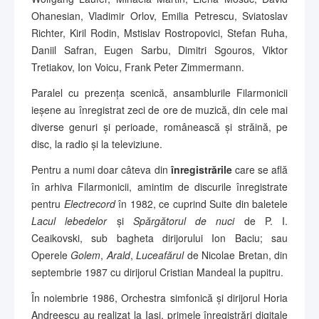
Ohanesian, Vladimir Orlov, Emilia Petrescu, Sviatoslav
Richter, Kiril Rodin, Mstislav Rostropovici, Stefan Ruha,
Daniil Safran, Eugen Sarbu, Dimitri Sgouros, Viktor
Tretiakov, Ion Voicu, Frank Peter Zimmermann.
Paralel cu prezența scenică, ansamblurile Filarmonicii
ieșene au înregistrat zeci de ore de muzică, din cele mai
diverse genuri și perioade, românească și străină, pe
disc, la radio și la televiziune.
Pentru a numi doar câteva din
înregistrările
care se află
în arhiva Filarmonicii, amintim de discurile înregistrate
pentru
Electrecord
în 1982, ce cuprind Suite din baletele
Lacul lebedelor
și
Spărgătorul de nuci
de P. I.
Ceaikovski, sub bagheta dirijorului Ion Baciu; sau
Operele
Golem
,
Arald
,
Luceafărul
de Nicolae Bretan, din
septembrie 1987 cu dirijorul Cristian Mandeal la pupitru.
În noiembrie 1986, Orchestra simfonică și dirijorul Horia
Andreescu au realizat la Iași, primele înregistrări digitale