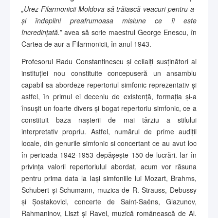
„Urez Filarmonicii Moldova să trăiască veacuri pentru a-
și îndeplini preafrumoasa misiune ce îi este
încredințată.”
avea să scrie maestrul George Enescu, în
Cartea de aur a Filarmonicii, în anul 1943.
Profesorul Radu Constantinescu și ceilalți susținători ai
instituției nou constituite concepuseră un ansamblu
capabil sa abordeze repertoriul simfonic reprezentativ și
astfel, în primul ei deceniu de existență, formația și-a
însușit un foarte divers și bogat repertoriu simfonic, ce a
constituit baza nașterii de mai târziu a stilului
interpretativ propriu. Astfel, numărul de prime audiții
locale, din genurile simfonic si concertant ce au avut loc
în perioada 1942-1953 depășește 150 de lucrări. Iar în
privința valorii repertoriului abordat, acum vor răsuna
pentru prima data la Iași simfoniile lui Mozart, Brahms,
Schubert și Schumann, muzica de R. Strauss, Debussy
și Șostakovici, concerte de Saint-Saëns, Glazunov,
Rahmaninov, Liszt și Ravel, muzică românească de Al.