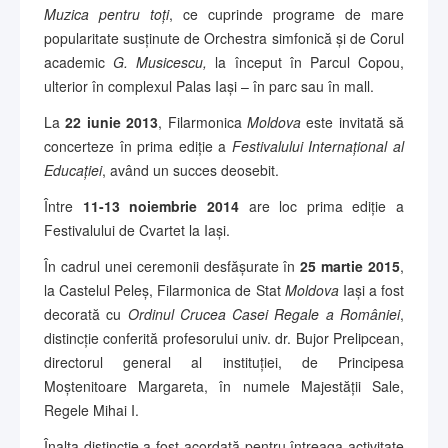
Muzica pentru toți
, ce cuprinde programe de mare
popularitate susținute de Orchestra simfonică și de Corul
academic
G. Musicescu,
la început în Parcul Copou,
ulterior în complexul Palas Iași – în parc sau în mall.
La
22 iunie 2013
, Filarmonica
Moldova
este invitată să
concerteze în prima ediție a
Festivalului Internațional al
Educației
, având un succes deosebit.
Între
11-13 noiembrie 2014
are loc prima ediție a
Festivalului de Cvartet la Iași.
În cadrul unei ceremonii desfășurate în
25 martie 2015
,
la Castelul Peleș, Filarmonica de Stat
Moldova
Iași a fost
decorată cu
Ordinul Crucea Casei Regale a României
,
distincție conferită profesorului univ. dr. Bujor Prelipcean,
directorul general al instituției, de Principesa
Moștenitoare Margareta, în numele Majestății Sale,
Regele Mihai I.
Înalta distincție a fost acordată pentru întreaga activitate