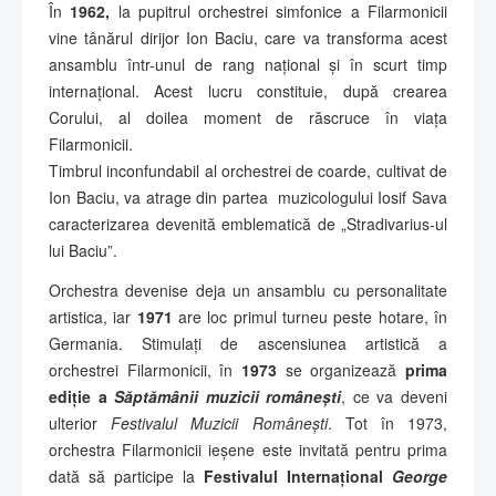
În
1962,
la pupitrul orchestrei simfonice a Filarmonicii
vine tânărul dirijor Ion Baciu, care va transforma acest
ansamblu într-unul de rang național și în scurt timp
internațional. Acest lucru constituie, după crearea
Corului, al doilea moment de răscruce în viața
Filarmonicii.
Timbrul inconfundabil al orchestrei de coarde, cultivat de
Ion Baciu, va atrage din partea muzicologului Iosif Sava
caracterizarea devenită emblematică de „Stradivarius-ul
lui Baciu”.
Orchestra devenise deja un ansamblu cu personalitate
artistica, iar
1971
are loc primul turneu peste hotare, în
Germania. Stimulați de ascensiunea artistică a
orchestrei Filarmonicii, în
1973
se organizează
prima
ediție a
Săptămânii muzicii românești
, ce va deveni
ulterior
Festivalul Muzicii Românești
. Tot în 1973,
orchestra Filarmonicii ieșene este invitată pentru prima
dată să participe la
Festivalul Internațional
George