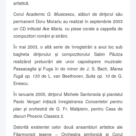
artistică.
Corul Academic
G. Musicescu
, alături de dirijorul său
permanent Doru Morariu au realizat în septembrie 2003
un CD intitulat
Ave Maria,
cu piese corale a cappella de
compozitori români şi străini.
În mai 2003, o altă serie de înregistrări a avut loc sub
bagheta dirijorului și compozitorului Sabin Păutza
realizând prelucrări ale unor capodopere muzicale:
Passacaglia și Fuga în do minor de J. S. Bach,
Marea
Fugă op. 133
de L. van Beethoven,
Suita op. 10
de G.
Enescu.
În ianuarie 2005, dirijorul Michele Santorsola și pianistul
Paolo Vergari inițiază înregistrarea
Concertelor pentru
pian și orchestră
de G. Fr. Malipiero, pentru Casa de
discuri Phoenix Classics 2.
Datorită existentei celor două ansambluri artistice ale
Filarmonicii ieșene – Orchestra simfonică și Corul