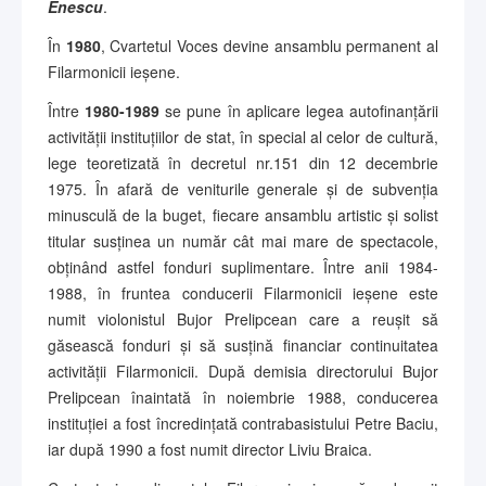
Enescu
.
În
1980
, Cvartetul Voces devine ansamblu permanent al
Filarmonicii ieșene.
Între
1980-1989
se pune în aplicare legea autofinanțării
activității instituțiilor de stat, în special al celor de cultură,
lege teoretizată în decretul nr.151 din 12 decembrie
1975. În afară de veniturile generale și de subvenția
minusculă de la buget, fiecare ansamblu artistic și solist
titular susținea un număr cât mai mare de spectacole,
obținând astfel fonduri suplimentare. Între anii 1984-
1988, în fruntea conducerii Filarmonicii ieșene este
numit violonistul Bujor Prelipcean care a reușit să
găsească fonduri și să susțină financiar continuitatea
activității Filarmonicii. După demisia directorului Bujor
Prelipcean înaintată în noiembrie 1988, conducerea
instituției a fost încredințată contrabasistului Petre Baciu,
iar după 1990 a fost numit director Liviu Braica.