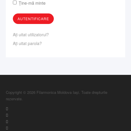
Ţine-mă minte
Aţi uitat utilizatorul?
Aţi uitat parola?
Copyright © 2026 Filarmonica Moldova Iași. Toate drepturile
rezervate.