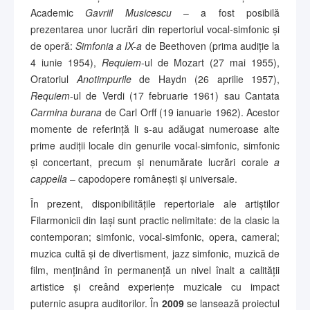
Academic
Gavriil Musicescu
– a fost posibilă
prezentarea unor lucrări din repertoriul vocal-simfonic și
de operă:
Simfonia a IX-a
de Beethoven (prima audiție la
4 iunie 1954),
Requiem
-ul de Mozart (27 mai 1955),
Oratoriul
Anotimpurile
de Haydn (26 aprilie 1957),
Requiem
-ul de Verdi (17 februarie 1961) sau Cantata
Carmina burana
de Carl Orff (19 ianuarie 1962). Acestor
momente de referință li s-au adăugat numeroase alte
prime audiții locale din genurile vocal-simfonic, simfonic
și concertant, precum și nenumărate lucrări corale
a
cappella
– capodopere românești și universale.
În prezent, disponibilitățile repertoriale ale artiștilor
Filarmonicii din Iași sunt practic nelimitate: de la clasic la
contemporan; simfonic, vocal-simfonic, opera, cameral;
muzica cultă și de divertisment, jazz simfonic, muzică de
film, menținând în permanență un nivel înalt a calității
artistice și creând experiențe muzicale cu impact
puternic asupra auditorilor. În
2009
se lansează proiectul