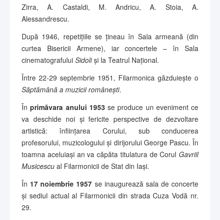
Zirra, A. Castaldi, M. Andricu, A. Stoia, A.
Alessandrescu.
După 1946, repetițiile se țineau în Sala armeană (din
curtea Bisericii Armene), iar concertele – în Sala
cinematografului
Sidoli
și la Teatrul Național.
Între 22-29 septembrie 1951, Filarmonica găzduiește o
Săptămână a muzicii românești
.
În
primăvara anului 1953
se produce un eveniment ce
va deschide noi și fericite perspective de dezvoltare
artistică: înființarea Corului, sub conducerea
profesorului, muzicologului și dirijorului George Pascu. În
toamna aceluiași an va căpăta titulatura de Corul
Gavriil
Musicescu
al Filarmonicii de Stat din Iași.
În
17 noiembrie 1957
se inaugurează sala de concerte
și sediul actual al Filarmonicii din strada Cuza Vodă nr.
29.