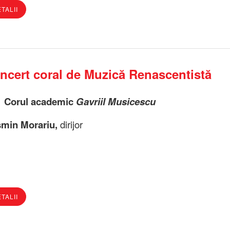
TALII
ncert coral de Muzică Renascentistă
Corul academic
Gavriil Musicescu
min Morariu,
dirijor
TALII