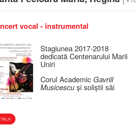
ncert vocal - instrumental
Stagiunea 2017-2018
dedicată Centenarului Marii
Uniri
Corul Academic
Gavriil
şi soliştii săi
Musicescu
TALII