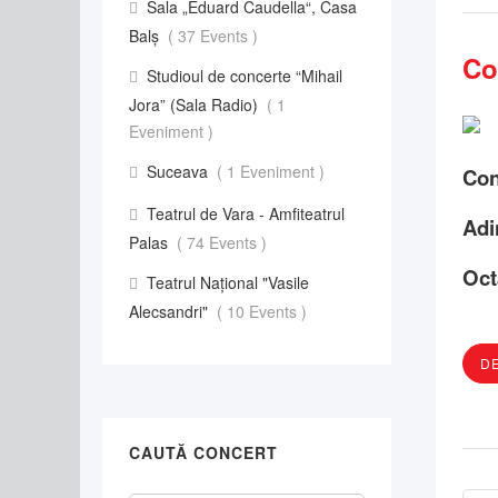
Sala „Eduard Caudella“, Casa
Balş
( 37 Events )
Co
Studioul de concerte “Mihail
Jora” (Sala Radio)
( 1
Eveniment )
Suceava
( 1 Eveniment )
Con
Teatrul de Vara - Amfiteatrul
Adi
Palas
( 74 Events )
Oct
Teatrul Național "Vasile
Alecsandri"
( 10 Events )
DE
CAUTĂ CONCERT