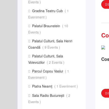
Events )
DE
Gradina Teatru Cub
( 1
Eveniment )
Palatul Braunstein
( 10
Events )
Co
Palatul Culturii, Sala Henri
Coandă
( 9 Events )
Palatul Culturii, Sala
Cos
Voievozilor
( 2 Events )
Parcul Copou Vaslui
( 1
Eveniment )
Piatra Neamț
( 1 Eveniment )
DE
Sala Radio București
( 2
Events )