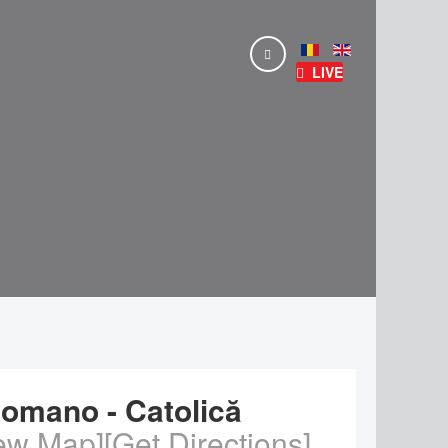
LIVE
Romano - Catolică
ew Map]
[Get Directions]