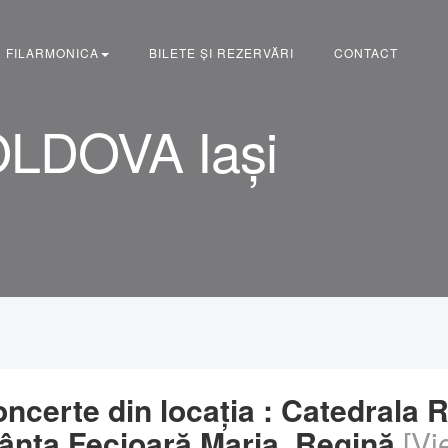
FILARMONICA
BILETE ȘI REZERVĂRI
CONTACT
OLDOVA Iași
ncerte din locația : Catedrala 
ânta Fecioară Maria, Regină
[Vi