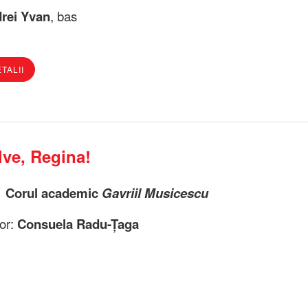
rei Yvan
, bas
TALII
lve, Regina!
Corul academic
Gavriil Musicescu
jor:
Consuela Radu-Țaga