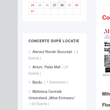
24
25
26
27
28
29
30
31
Co
CONCERTE DUPĂ LOCAȚIE
Ateneul Român București
( 3
Events )
Atrium, Palas Mall
( 27
Events )
Bacău
( 1 Eveniment )
Biblioteca Centrală
Mih
Universitară „Mihai Eminescu”
( 62 Events )
Flo