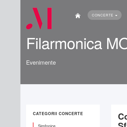
Căutare
...
CONCERTE
Filarmonica M
Evenimente
Co
CATEGORII CONCERTE
Sf
Simfonice