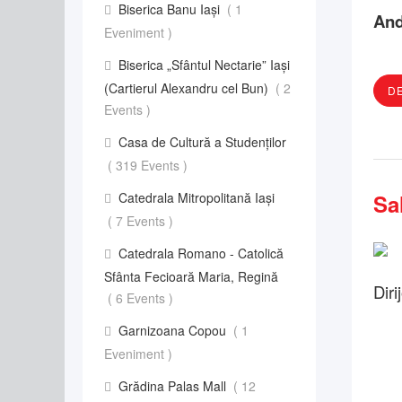
Biserica Banu Iași
( 1
And
Eveniment )
Biserica „Sfântul Nectarie” Iaşi
(Cartierul Alexandru cel Bun)
( 2
DE
Events )
Casa de Cultură a Studenților
( 319 Events )
Catedrala Mitropolitană Iași
Sa
( 7 Events )
Catedrala Romano - Catolică
Sfânta Fecioară Maria, Regină
Diri
( 6 Events )
Garnizoana Copou
( 1
Eveniment )
Grădina Palas Mall
( 12