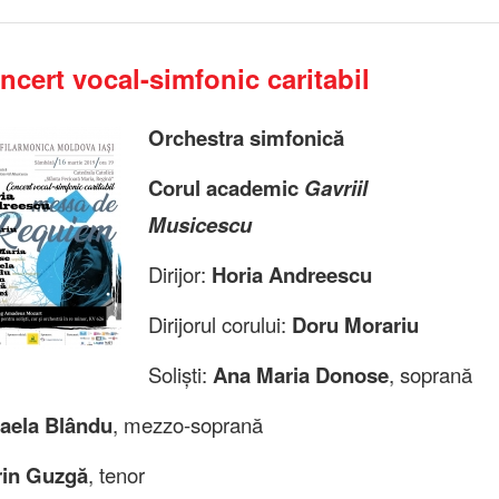
ncert vocal-simfonic caritabil
Orchestra simfonică
Corul academic
Gavriil
Musicescu
Dirijor:
Horia Andreescu
Dirijorul corului:
Doru Morariu
Soliști:
Ana Maria Donose
, soprană
aela Blându
, mezzo-soprană
rin Guzgă
, tenor