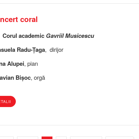
ncert coral
Corul academic
Gavriil Musicescu
suela Radu-Țaga
,
dirijor
na Alupei
, pian
avian Bișoc
, orgă
TALII