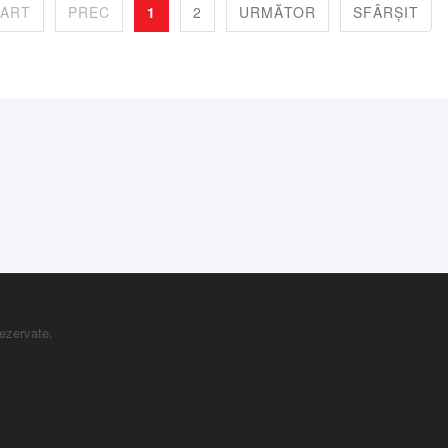
TART
PREC
1
2
URMĂTOR
SFÂRȘIT
rezervate.