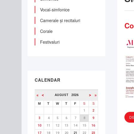
Vocal-simfonice
Camerale și recitaluri
Co
Corale
Festivaluri
CALENDAR
«
<
>
»
AUGUST
2026
M
T
W
T
F
S
S
1
2
DE
3
4
5
6
7
8
9
10
11
12
13
14
15
16
17
18
19
20
21
22
23