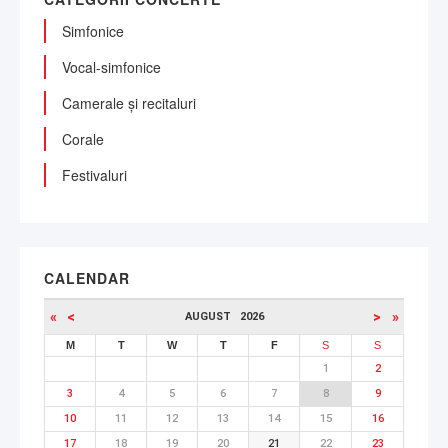
Simfonice
Vocal-simfonice
Camerale și recitaluri
Corale
Festivaluri
CALENDAR
«
<
>
»
AUGUST
2026
M
T
W
T
F
S
S
1
2
3
4
5
6
7
8
9
10
11
12
13
14
15
16
17
18
19
20
21
22
23