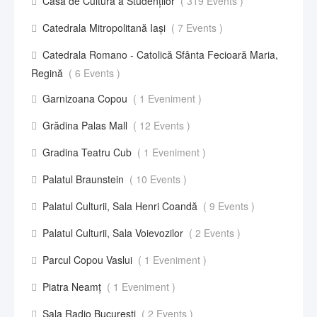
Casa de Cultură a Studenților
( 319 Events )
Catedrala Mitropolitană Iași
( 7 Events )
Catedrala Romano - Catolică Sfânta Fecioară Maria,
Regină
( 6 Events )
Garnizoana Copou
( 1 Eveniment )
Grădina Palas Mall
( 12 Events )
Gradina Teatru Cub
( 1 Eveniment )
Palatul Braunstein
( 10 Events )
Palatul Culturii, Sala Henri Coandă
( 9 Events )
Palatul Culturii, Sala Voievozilor
( 2 Events )
Parcul Copou Vaslui
( 1 Eveniment )
Piatra Neamț
( 1 Eveniment )
Sala Radio București
( 2 Events )