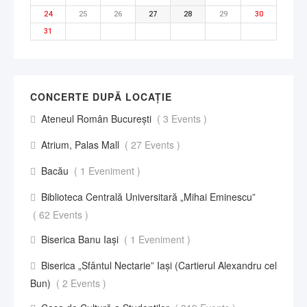
24
25
26
27
28
29
30
31
CONCERTE DUPĂ LOCAȚIE
Ateneul Român București
( 3 Events )
Atrium, Palas Mall
( 27 Events )
Bacău
( 1 Eveniment )
Biblioteca Centrală Universitară „Mihai Eminescu”
( 62 Events )
Biserica Banu Iași
( 1 Eveniment )
Biserica „Sfântul Nectarie” Iaşi (Cartierul Alexandru cel
Bun)
( 2 Events )