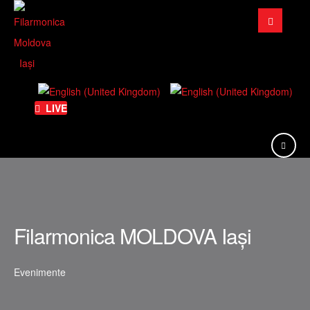
Căutare
...
LIVE
Filarmonica MOLDOVA Iași
Evenimente