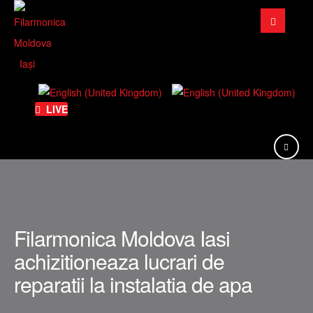
Căutare
...
LIVE
Filarmonica Moldova Iasi
achizitioneaza lucrari de
reparatii la instalatia de apa