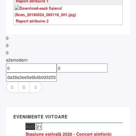
Raport atribuire 1
Raport atribuire 2
0
0
0
s2smodern
EVENIMENTE VIITOARE
AUG
21
Stagiune estivală 2026 - Concert simfonic