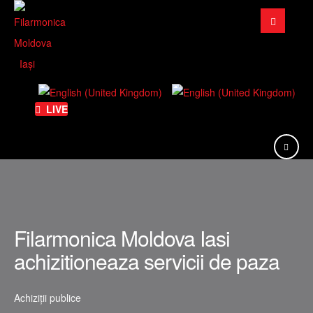
Căutare
...
LIVE
Filarmonica Moldova Iasi
achizitioneaza servicii de paza
Achiziții publice