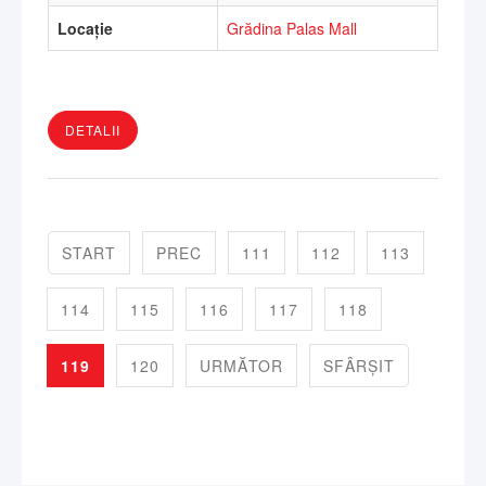
Locație
Grădina Palas Mall
DETALII
START
PREC
111
112
113
114
115
116
117
118
119
120
URMĂTOR
SFÂRȘIT