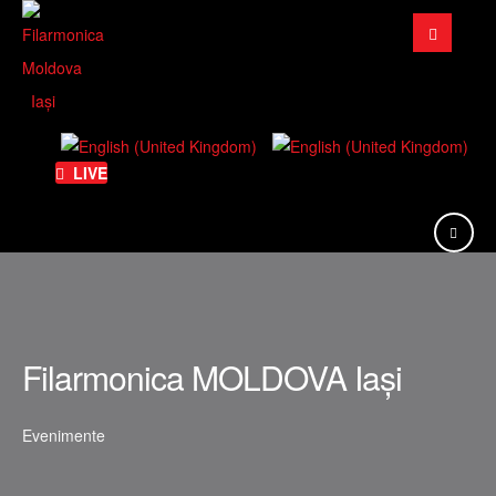
Căutare
...
LIVE
Filarmonica MOLDOVA Iași
Evenimente