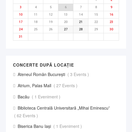
3
4
5
6
7
8
9
10
11
12
13
14
15
16
17
18
19
20
21
22
23
24
25
26
27
28
29
30
31
CONCERTE DUPĂ LOCAȚIE
Ateneul Român București
( 3 Events )
Atrium, Palas Mall
( 27 Events )
Bacău
( 1 Eveniment )
Biblioteca Centrală Universitară „Mihai Eminescu”
( 62 Events )
Biserica Banu Iași
( 1 Eveniment )