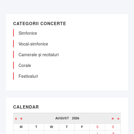
CATEGORII CONCERTE
Simfonice
Vocal-simfonice
Camerale și recitaluri
Corale
Festivaluri
CALENDAR
«
<
>
»
AUGUST
2026
M
T
W
T
F
S
S
1
2