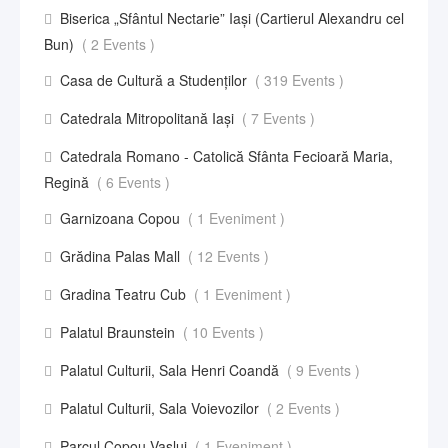
Biserica „Sfântul Nectarie” Iaşi (Cartierul Alexandru cel
Bun)
( 2 Events )
Casa de Cultură a Studenților
( 319 Events )
Catedrala Mitropolitană Iași
( 7 Events )
Catedrala Romano - Catolică Sfânta Fecioară Maria,
Regină
( 6 Events )
Garnizoana Copou
( 1 Eveniment )
Grădina Palas Mall
( 12 Events )
Gradina Teatru Cub
( 1 Eveniment )
Palatul Braunstein
( 10 Events )
Palatul Culturii, Sala Henri Coandă
( 9 Events )
Palatul Culturii, Sala Voievozilor
( 2 Events )
Parcul Copou Vaslui
( 1 Eveniment )